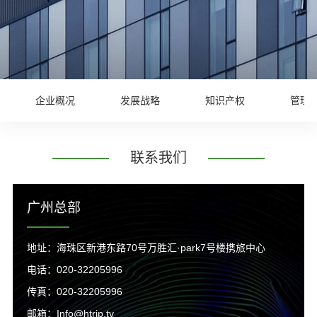
企业概况
发展战略
知识产权
管理
联系我们
广州总部
地址：海珠区新港东路70号万胜汇·park7号楼携旅中心
电话：020-32205996
传真：020-32205996
邮箱：Info@htrip.tv