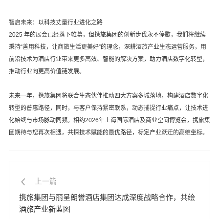
智启未来：以科技丈量行业进化之路
2025 年的展会已经落下帷幕，但携旅集团的创新步伐永不停歇
，
我们将继续
秉持
“善用科技，让商旅生活更美好”的理念，深耕酒旅产业生态运营服务，用
前沿技术为酒店行业带来更多高效、智能的解决方案，助力酒店数字化转型，
推动行业向更高价值链发展。
未来一年，
携旅集团
将
联合生态伙伴推动四大方案多城落地
，
构建酒店数字化
转型的普惠路径，同时，与客户保持紧密联系，
动态捕捉行业痛点，让技术进
化始终与市场脉动同频
。相约
2026年
上海国际酒店及商业空间博览会，携旅集
团
期待与您再次相遇，共探技术赋能的最优路径，标定产业跃迁的高维坐标。
上一篇
携旅集团与丽呈朗誉酒店集团达成深度战略合作，共绘
酒旅产业新蓝图