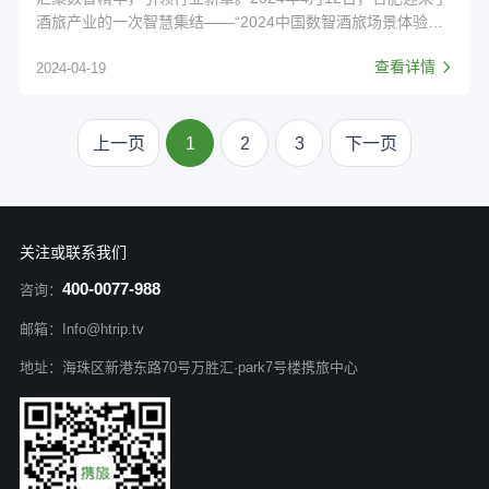
酒旅产业的一次智慧集结——“2024中国数智酒旅场景体验新
经济发展论坛”盛大举行。在数字化和智能化技术不断重塑行
查看详情
2024-04-19
业生态的今天，本次论坛的举办，不仅是对数智酒旅未来发展
的深度剖析，更是对产业创新驱动力的一次集中探讨。
上一页
1
2
3
下一页
关注或联系我们
400-0077-988
咨询：
邮箱：Info@htrip.tv
地址：海珠区新港东路70号万胜汇·park7号楼携旅中心